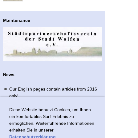
Maintenance
News
Our English pages contain articles from 2016
only!
German-French cultural evening
Diese Website benutzt Cookies, um Ihnen
deutsche Seiten
ein komfortables Surf-Erlebnis zu
ermöglichen. Weiterführende Informationen
erhalten Sie in unserer
Datenschutzerklärung
.