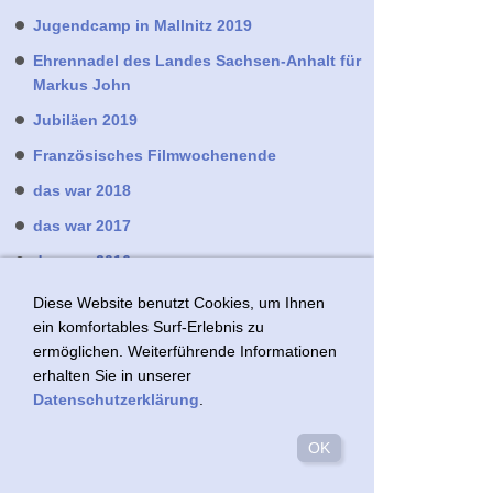
Jugendcamp in Mallnitz 2019
Ehrennadel des Landes Sachsen-Anhalt für
Markus John
Jubiläen 2019
Französisches Filmwochenende
das war 2018
das war 2017
das war 2016
Pages on English
Diese Website benutzt Cookies, um Ihnen
ein komfortables Surf-Erlebnis zu
ermöglichen. Weiterführende Informationen
erhalten Sie in unserer
Datenschutzerklärung
.
Vereinssatzung
OK
Kontakt