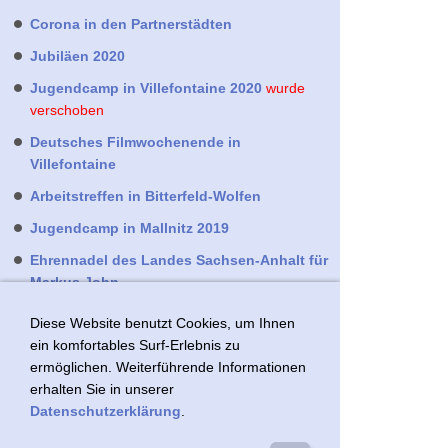
Corona in den Partnerstädten
Jubiläen 2020
Jugendcamp in Villefontaine 2020
wurde
verschoben
Deutsches Filmwochenende in
Villefontaine
Arbeitstreffen in Bitterfeld-Wolfen
Jugendcamp in Mallnitz 2019
Ehrennadel des Landes Sachsen-Anhalt für
Markus John
Jubiläen 2019
Diese Website benutzt Cookies, um Ihnen
ein komfortables Surf-Erlebnis zu
Französisches Filmwochenende
ermöglichen. Weiterführende Informationen
das war 2018
erhalten Sie in unserer
das war 2017
Datenschutzerklärung
.
das war 2016